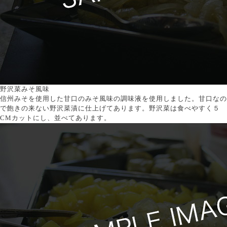
野沢菜みそ風味
信州みそを使用した甘口のみそ風味の調味液を使用しました。甘口なの
で飽きの来ない野沢菜漬に仕上げてあります。野沢菜は食べやすく５
CMカットにし、並べてあります。